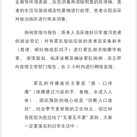
走廊等环境表面，应先消毒再清除明显的排泄物。患
者的生活垃圾按感染性废物进行处理。患者出院后应
对收治病区进行终末消毒。
病例发现与报告：医务人员应做好日常腹泻患者
的就诊登记，对有霍乱疑似症状的患者应采集标本
（粪便、呕吐物或肛拭子）进行霍乱相关细菌学检
查。 发现疑似、临床诊断及确诊霍乱病例，应立即
向疫情主管部门报告，在 2 小时内进行网络直报。
霍乱的传播途径主要是 “粪 - 口传
播”（病菌通过污染的手、食物、水进入人
体），因此预防的核心就是 “切断入口途
径”，结合季节更替期的卫生特点，宿迁钟
吾医院为您总结了“五要五不要” 原则，大家
一定要落实到日常生活中：