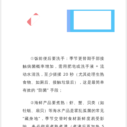
五要：这些事
必须做到位
①饭前便后要洗手：季节更替期手部接
触病菌概率增加，需用肥皂或洗手液 + 流
动水清洗，至少搓揉 20 秒（尤其处理生熟
食物、如厕后、接触垃圾后），这是最简单
有效的 “防菌” 手段；
②海鲜产品要煮熟：虾、蟹、贝类（如
牡蛎、扇贝）等海水产品是霍乱弧菌的常见
“藏身地”，季节交替时食材新鲜度易受影
响，务必彻底煮熟煮透（煮沸后再加热 5