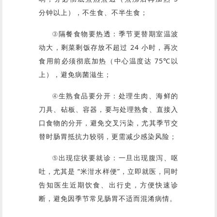
分钟以上），不生食、不半生食；
③隔餐食物要热透：季节更替期室温波
动大，剩菜剩饭存放不超过 24 小时，再次
食用前必须彻底加热（中心温度达 75℃以
上），避免病菌滋生；
④生熟食品要分开：处理生肉、海鲜的
刀具、砧板、容器，要与处理熟食、直接入
口食物的分开，避免交叉污染，尤其季节交
替时肠胃抵抗力较弱，更需减少感染风险；
⑤出现症状要就诊：一旦出现腹泻、呕
吐，尤其是 “米泔水样便”，立即就医，同时
告知医生近期饮食、出行史，方便快速诊
断，避免因季节常见肠胃不适而混淆病情。