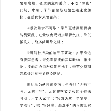
发现腐烂、变质的立即丢弃，不吃 “隔夜”
的切开水果，季节更替期细菌繁殖速度加
快，变质食材风险更高；
④暴饮暴食不可取：季节更替期肠胃功
能易紊乱，过量饮食易增加肠胃负担，降低
抵抗力，给病菌可乘之机；
⑤可能被污染的物品不要碰：如果身边
有腹泻患者，避免直接接触其呕吐物、排泄
物，接触后必须严格消毒洗手，季节交替期
需格外注意交叉感染防护。
霍乱虽为烈性传染病，但并非 “无药可
医、无防可守”。尤其在季节更替这个特殊
时期，只要大家牢记 “预防为主，早发现、
早治疗”，把 “管好嘴、勤洗手” 的习惯落实