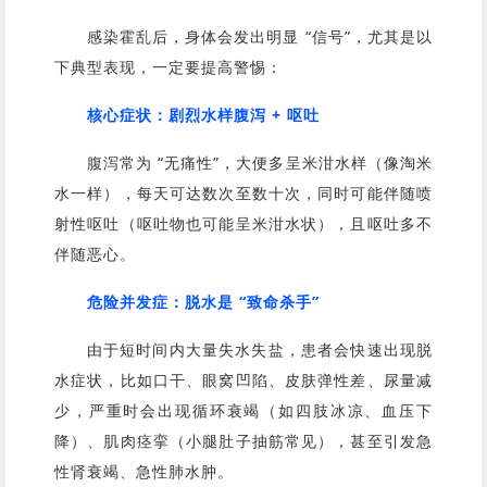
感染霍乱后，身体会发出明显 “信号”，尤其是以
下典型表现，一定要提高警惕：
核心症状：剧烈水样腹泻 + 呕吐
腹泻常为 “无痛性”，大便多呈米泔水样（像淘米
水一样），每天可达数次至数十次，同时可能伴随喷
射性呕吐（呕吐物也可能呈米泔水状），且呕吐多不
伴随恶心。
危险并发症：脱水是 “致命杀手”
由于短时间内大量失水失盐，患者会快速出现脱
水症状，比如口干、眼窝凹陷、皮肤弹性差、尿量减
少，严重时会出现循环衰竭（如四肢冰凉、血压下
降）、肌肉痉挛（小腿肚子抽筋常见），甚至引发急
性肾衰竭、
急性肺水肿
。