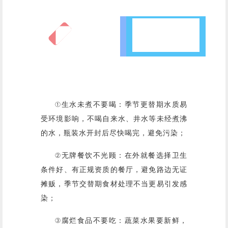
五不要：这些
事坚决不做
①生水未煮不要喝：季节更替期水质易
受环境影响，不喝自来水、井水等未经煮沸
的水，瓶装水开封后尽快喝完，避免污染；
②无牌餐饮不光顾：在外就餐选择卫生
条件好、有正规资质的餐厅，避免路边无证
摊贩，季节交替期食材处理不当更易引发感
染；
③腐烂食品不要吃：蔬菜水果要新鲜，