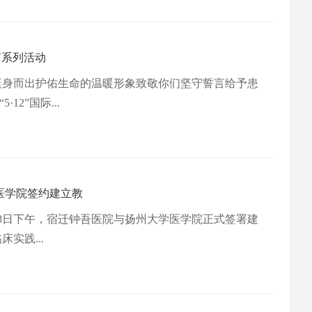
节系列活动
刻挺身而出护佑生命的温暖形象致敬你们坚守誓言给予患
2”国际...
医学院签约建立教
8日下午，宿迁钟吾医院与扬州大学医学院正式签署建
实践...