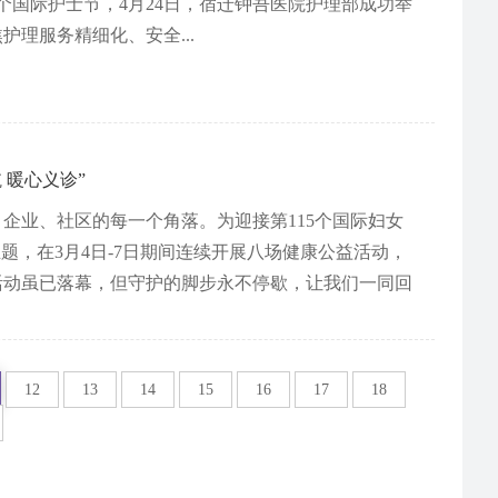
个国际护士节，4月24日，宿迁钟吾医院护理部成功举
理服务精细化、安全...
 暖心义诊”
企业、社区的每一个角落。为迎接第115个国际妇女
题，在3月4日-7日期间连续开展八场健康公益活动，
活动虽已落幕，但守护的脚步永不停歇，让我们一同回
12
13
14
15
16
17
18