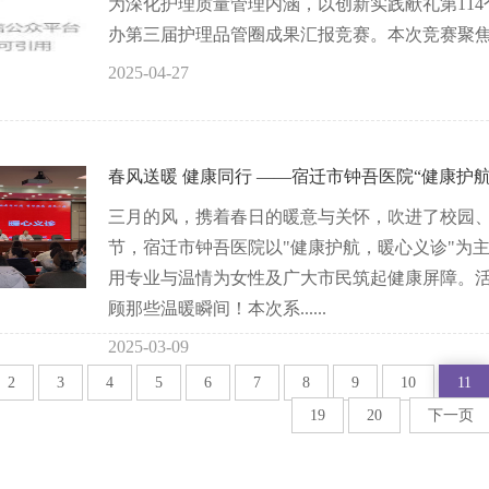
为深化护理质量管理内涵，以创新实践献礼第114
办第三届护理品管圈成果汇报竞赛。本次竞赛聚焦护
2025-04-27
春风送暖 健康同行 ——宿迁市钟吾医院“健康护航
三月的风，携着春日的暖意与关怀，吹进了校园、
节，宿迁市钟吾医院以"健康护航，暖心义诊"为主
用专业与温情为女性及广大市民筑起健康屏障。
顾那些温暖瞬间！本次系......
2025-03-09
2
3
4
5
6
7
8
9
10
11
19
20
下一页