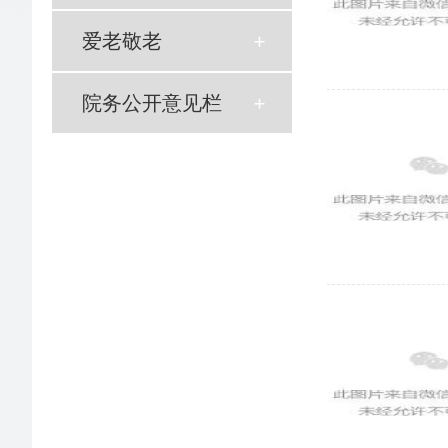
爱老敬老
院务公开意见栏