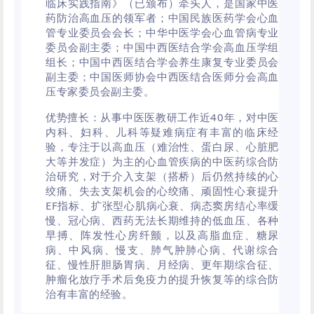
临床实践指南》（已颁布）牵头人，是国家中医
药防治高血压的领军者；中国民族医药学会心血
管专业委员会会长；中华中医学会心血管病专业
委员会副主委；中国中西医结合学会高血压学组
组长；中国中西医结合学会养生康复专业委员会
副主委；中国医师协会
中西医结合医师
分会高血
压专家委员会副主委。
优势擅长：从事中医医教研工作近40年，对中医
内科、妇科、儿科等疑难病症有丰富的临床经
验，专注于以高血压（难治性、蛋白尿、心脏肥
大等并发症）为主的心血管疾病的中医药综合防
治研究，对于介入支架（搭桥）后仍然持续的心
绞痛、失去支架机会的心绞痛、顽固性心衰提升
EF指标、
扩张型心肌病
心衰、病态窦房结心率缓
慢、冠心病、西药无法长期维持的低血压、各种
早搏、阵发性
心房纤颤
，以及高脂血症、糖尿
病、中风病、慢支、肺气肿
肺心病
、代谢综合
征、慢性肝胆肠胃病、月经病、更年期综合征、
肿瘤化放疗手术后免疫力的提升恢复等的综合防
治有丰富的经验。