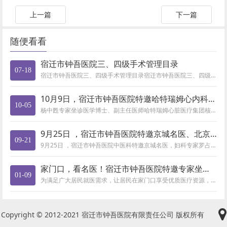
上一篇
下一篇
随便看看
宿迁市钟吾医院三、四级手术管理目录
07-18
宿迁市钟吾医院三、四级手术管理目录宿迁市钟吾医院三、四级手术管理目录.xlsx
10月9日，宿迁市钟吾医院特邀哈特瑞姆心内科专家来院查房坐诊
10-05
杨中甦专家坐诊医学博士、副主任医师哈特瑞姆心脏医疗集团核心专家首都医科大学附属北京朝阳医院 门诊/病区主任 ...
9月25日 ，宿迁市钟吾医院特邀京城名医、北京同仁堂总部特聘
09-21
9月25日 ，宿迁市钟吾医院中医科特邀京城名医，妇科专家罗占君来院坐诊，罗占君教授擅长治疗妇科月经不调、更年期疾病，各类...
家门口，看名医！宿迁市钟吾医院特邀专家坐诊时间表（1月13日
01-09
为满足广大居民就医需求，让居民在家门口享受优质医疗资源，市钟吾医院定期邀请省内外知名专家来院坐诊，有需要的市民朋友可通过...
Copyright © 2012-2021 宿迁市钟吾医院有限责任公司 版权所有