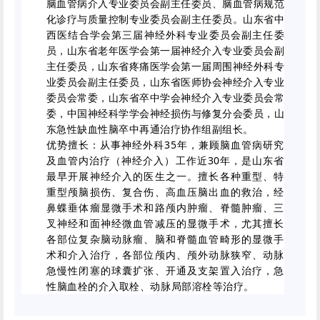
脑血管病介入专业委员会副主任委员、脑血管病规范
化诊疗与质量控制专业委员会副主任委员。山东省中
西医结合学会第三届神经外科专业委员会副主任委
员，山东省老年医学会第一届神经介入专业委员会副
主任委员，山东省疼痛医学会第一届周围神经外科专
业委员会副主任委员，山东省医师协会神经介入专业
委员会常委，山东省卒中学会神经介入专业委员会常
委，中国神经科学学会神经损伤与修复分会委员，山
东急性缺血性脑卒中再通治疗协作组副组长。
优势擅长：从事神经外科35年，兼顾脑血管病研究
及血管内治疗（神经介入）工作近30年，是山东省
最早开展神经介入的医生之一。擅长各种重型、特
重型颅脑损伤、复合伤、高血压脑出血的救治，经
鼻蝶垂体瘤显微手术和路颅内肿瘤、脊髓肿瘤、三
叉神经和面神经微血管减压的显微手术，尤其擅长
各部位复杂脑动脉瘤、脑和脊髓血管畸形的显微手
术和介入治疗，各部位颅内、颅外动脉狭窄、动脉
急慢性闭塞的球囊扩张、开通及支架置入治疗，急
性脑血栓的介入取栓、动脉局部溶栓等治疗。