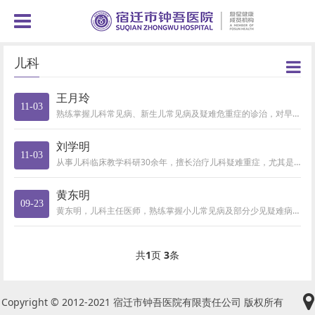
儿科
王月玲
11-03
熟练掌握儿科常见病、新生儿常见病及疑难危重症的诊治，对早产儿呼吸窘迫综合症、新生儿坏死性小肠结肠炎、婴幼儿喘息、小儿腹泻...
刘学明
11-03
从事儿科临床教学科研30余年，擅长治疗儿科疑难重症，尤其是新生儿疾病、小儿呼吸系统疾病、腹泻病、各种脑炎、肾炎肾病等的诊...
黄东明
09-23
黄东明，儿科主任医师，熟练掌握小儿常见病及部分少见疑难病和危重病的诊治。擅长小儿反复咳喘、腹泻及营养、发育不良疾病；小儿...
共
1
页
3
条
Copyright © 2012-2021 宿迁市钟吾医院有限责任公司 版权所有