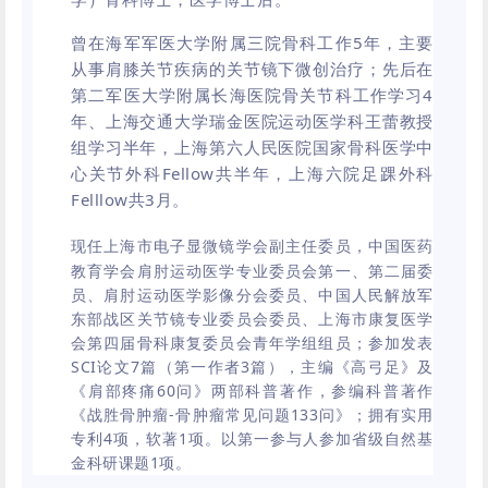
曾在海军军医大学附属三院骨科工作5年，主要
从事肩膝关节疾病的关节镜下微创治疗；先后在
第二军医大学附属长海医院骨关节科工作学习4
年、上海交通大学瑞金医院运动医学科王蕾教授
组学习半年，上海第六人民医院国家骨科医学中
心关节外科Fellow共半年，上海六院足踝外科
Felllow共3月。
现任上海市电子显微镜学会副主任委员，中国医药
教育学会肩肘运动医学专业委员会第一、第二届委
员、肩肘运动医学影像分会委员、中国人民解放军
东部战区关节镜专业委员会委员、上海市康复医学
会第四届骨科康复委员会青年学组组员；参加发表
SCI论文7篇（第一作者3篇），主编《高弓足》及
《肩部疼痛60问》两部科普著作，参编科普著作
《战胜骨肿瘤-骨肿瘤常见问题133问》；拥有实用
专利4项，软著1项。以第一参与人参加省级自然基
金科研课题1项。