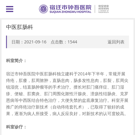
中医肛肠科
日期：2021-09-16 点击数：
1544
返回列表
科室简介：
宿迁市钟吾医院中医肛肠科独立建科于2014年下半年，常规开展
痔疮，肛瘘，肛周脓肿，直肠息肉，肠多发性息肉，肛裂，肛周尖
锐湿疣，结直肠肿瘤等的手术治疗。擅长对肛门瘙痒症、肛门湿
疹、便秘、肛窦炎、肛门周围化脓性汗腺炎、溃疡性结肠炎、克罗
恩病等中西医结合特色治疗，大便失禁的盆底康复治疗。科室开展
推广的痔疮治疗新技术（自动痔疮套扎术），已取得了较好的成
果，逐渐为病人所接受，病人反应良好，对新技术的认可度较高。
科室诊疗：