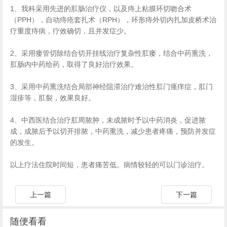
1、我科采用先进的肛肠治疗仪，以及痔上粘膜环切吻合术
（PPH），自动痔疮套扎术（RPH），环形痔外切内扎加皮桥术治
疗重度痔病，疗效确切，且并发症少。
2、采用瘘管切除结合切开挂线治疗复杂性肛瘘，结合中药熏洗，
肛肠内中药给药，取得了良好治疗效果。
3、采用中药熏洗结合局部神经阻滞治疗难治性肛门瘙痒症，肛门
湿疹等，肛裂，效果良好。
4、中西医结合治疗肛周脓肿，未成脓时予以中药消炎，促进脓
成，成脓后予以切开排脓，中药熏洗，减少患者疼痛，预防并发症
的发生。
以上疗法住院时间短，患者痛苦低。病情较轻的可以门诊治疗。
上一篇
下一篇
随便看看